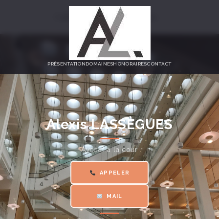
Cabinet Alexis Lassègues
PRÉSENTATION
DOMAINES
HONORAIRES
CONTACT
Alexis LASSÈGUES
Avocat à la cour
APPELER
MAIL